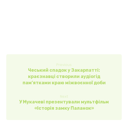
Previous
Чеський спадок у Закарпатті:
краєзнавці створили аудіогід
пам’ятками краю міжвоєнної доби
Next
У Мукачеві презентували мультфільм
«Історія замку Паланок»