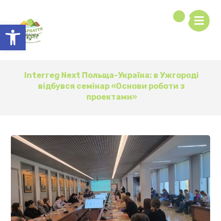
Відкрити Панель інструментів
Interreg Next Польща-Україна: в Ужгороді
відбувся семінар «Основи роботи з
проектами»