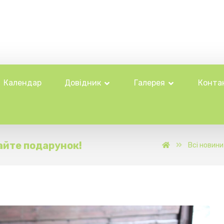
Календар
Довідник
Галерея
Конта
айте подарунок!
Всі новини