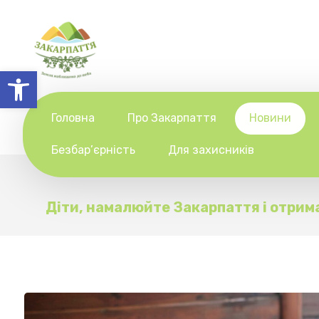
Відкрити Панель інструментів
Головна
Про Закарпаття
Новини
Безбар’єрність
Для захисників
Діти, намалюйте Закарпаття і отрим