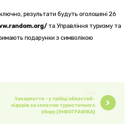
ключно, результати будуть оголошені 26
ww.random.org/
та Управління туризму та
тримають подарунки з символікою
Next
Закарпаття – у трійці областей-
лідерів за сплатою туристичного
збору (ІНФОГРАФІКА)