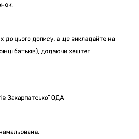
нок.
х до цього допису, а ще викладайте на
рінці батьків), додаючи хештег
ів Закарпатської ОДА
 намальована.