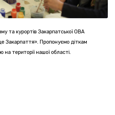
му та курортів Закарпатської ОВА
е Закарпаття». Пропонуємо діткам
 на території нашої області.