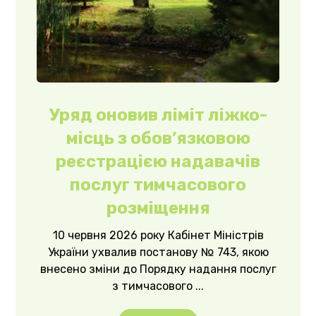
Уряд оновив ліміт ліжко-
місць з обов’язковою
реєстрацією надавачів
послуг тимчасового
розміщення
10 червня 2026 року Кабінет Міністрів
України ухвалив постанову № 743, якою
внесено зміни до Порядку надання послуг
з тимчасового ...