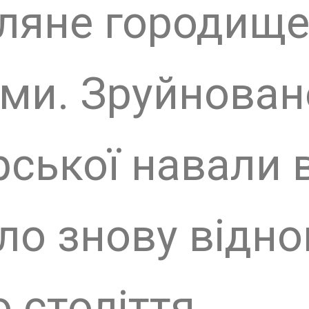
знову відновлене 
оліття.
ад замком замайор
володаря – Карла
ий залізом, кров’