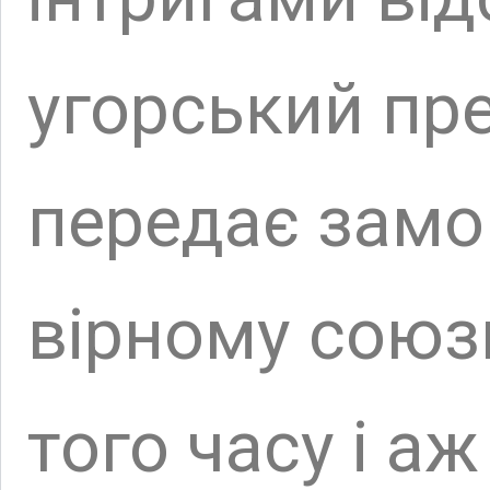
фортеці в середи
Другети володіл
Впродовж усієї с
знаходилася на 
контролювала ш