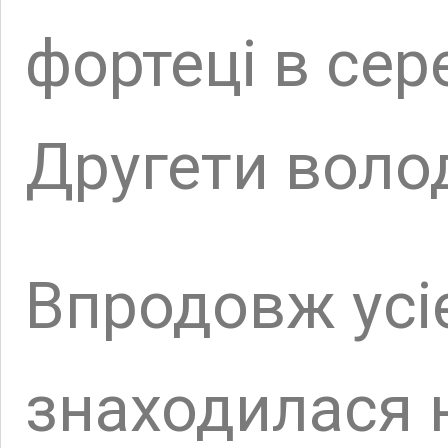
перевалу. На тер
збору мита, акти
Про її міжнарод
свідчити знайде
Фландрії – це су