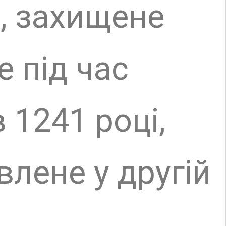
у другій
іли
-
ю та