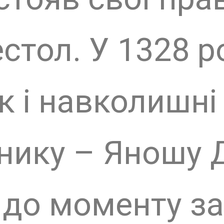
ні 17-го століття 
и замком.
воєї історії форте
прикордонні та
лях з Ужоцького