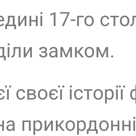
иторії палісаду, о
вно відбувалася т
ні масштаби може
на торгова пломб
часна північна Бел