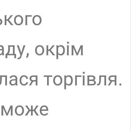
ти рів,
 Вода до
иском
к для