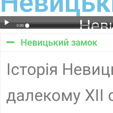
Історія Невицьк
pause
далекому ХІІ стол
невелике земля
валами і ровами
монголо-татарськ