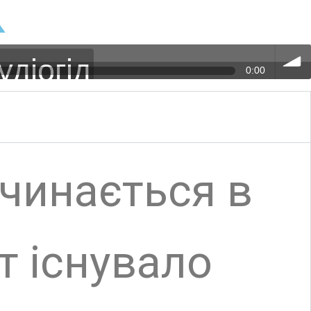
ться в
e
увало
ищене
час
році,