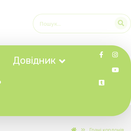
к
Грані кордонів