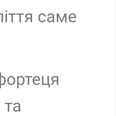
крім
оргівля.
а з
ьгія.