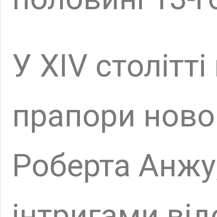
інтригами відсто
угорський престо
передає замок і
вірному союзник
того часу і аж д