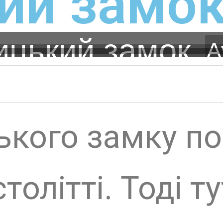
ого замку починає
ітті. Тоді тут існ
не городище, зах
. Зруйноване під 
ої навали в 1241 