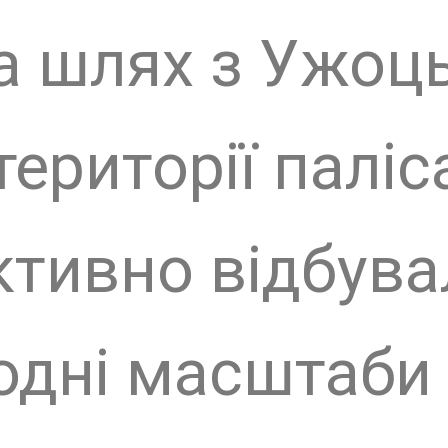
ад, можна побачи
дині ХV століття.
 під природним т
дземних трубах із
Цікаво, що окрім я