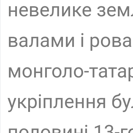
укріплення було 
половині 13-го ст
У XIV столітті н
прапори нового 
Роберта Анжу, як