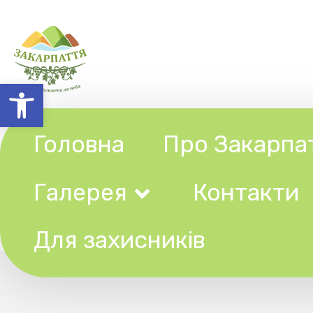
Відкрити Панель інструментів
Головна
Про Закарпаття
Галерея
Контакти
Ту
Для захисників
Грані