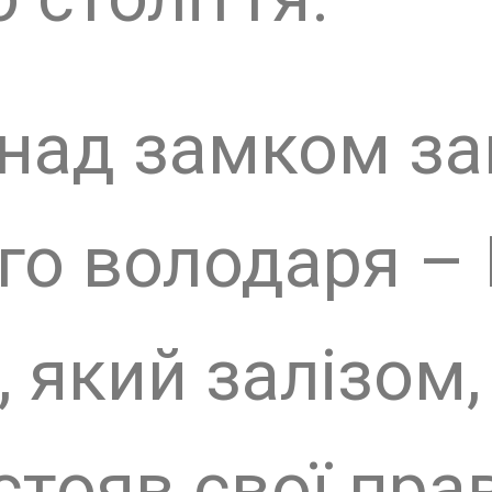
яв свої права на
л. У 1328 році А
 навколишні землі
у – Яношу Другет
о моменту загибел