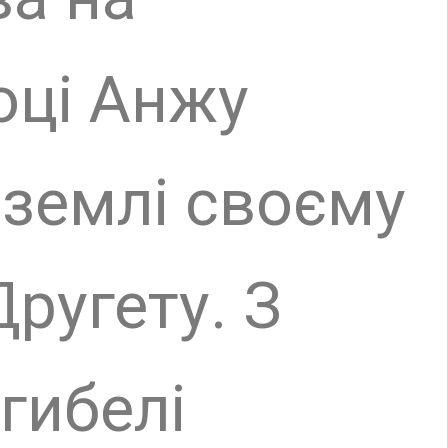
саме
ця