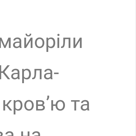
нжу
 своєму
у. З
і