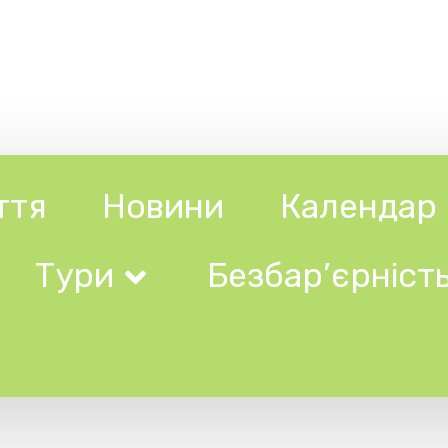
Новини
Календар
Довідни
ри
Безбар’єрність