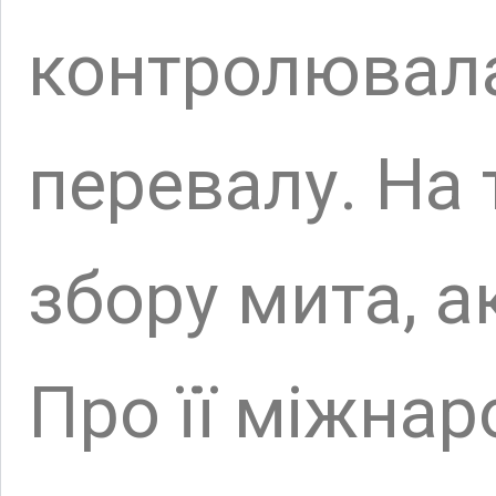
Пройшовши паліс
викопаний у сере
нього надходила
по дерев’яних пі
сусідньої гори. 