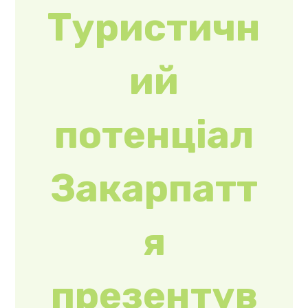
IMEX 2026
У Німеччині
пройшла
найбільша
міжнародна
виставка з
ділового туризму
– IMEX 2026.