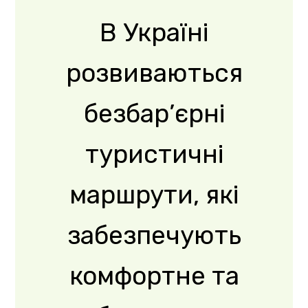
маршрути, які
забезпечують
комфортне та
безпечне
переміщення для
людей з
інвалідністю та
інших
маломобільних