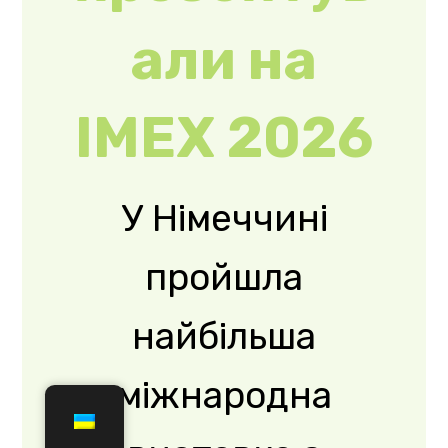
Франкфурт-на-
Майні зібрав
тисячі
представників
глобальної
індустрії MICE-
сектору,
міжнародних ...
Read More