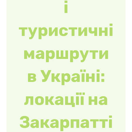
маршрути
в Україні:
локації на
Закарпатті
В Україні
розвиваються
безбар’єрні
туристичні