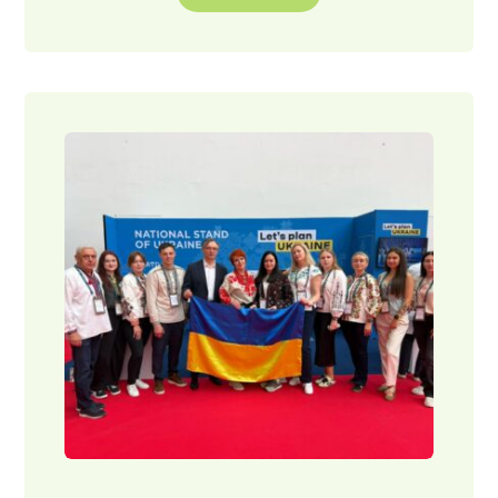
Туристичн
ий
потенціал
Закарпатт
я
презентув
али на