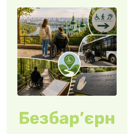
Безбар’єрн
і
туристичні