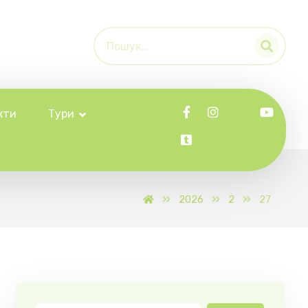
кти
Тури
2026
2
27