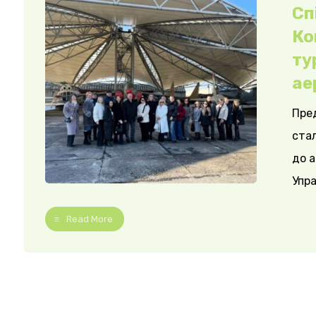
Сп
Ко
ту
ае
Пред
ста
до а
Упра
Read More