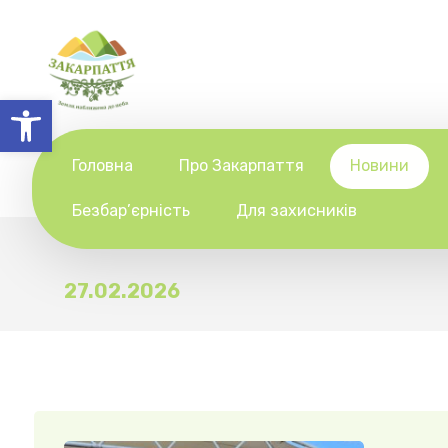
Відкрити Панель інструментів
Головна
Про Закарпаття
Новини
Безбар’єрність
Для захисників
27.02.2026