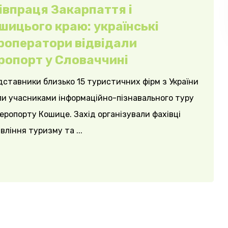
івпраця Закарпаття і
шицього краю: українські
роператори відвідали
ропорт у Словаччині
ставники близько 15 туристичних фірм з України
ли учасниками інформаційно-пізнавального туру
еропорту Кошице. Захід організували фахівці
вління туризму та ...