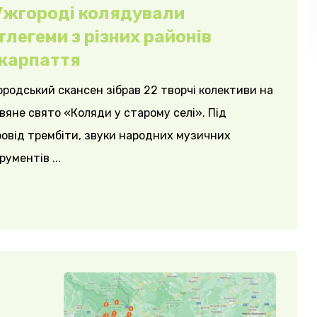
Ужгороді колядували
тлегеми з різних районів
карпаття
родський скансен зібрав 22 творчі колективи на
вяне свято «Коляди у старому селі». Під
овід трембіти, звуки народних музичних
рументів ...