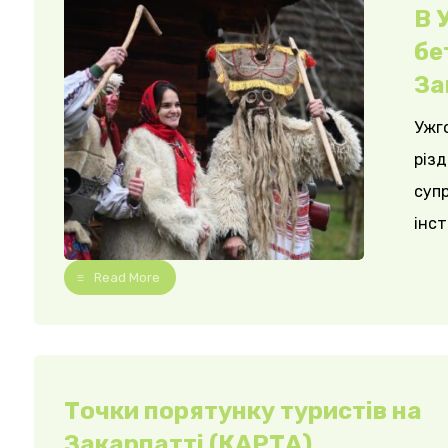
В 
бе
За
Ужго
різд
супр
інст
Read More
Точки порятунку туристів на
Закарпатті (КАРТА)