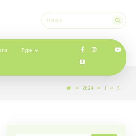
кти
Тури
2024
1
3