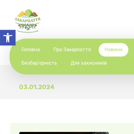
Відкрити Панель інструментів
Головна
Про Закарпаття
Новини
Безбар’єрність
Для захисників
03.01.2024