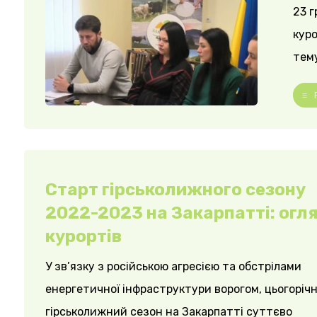
23 г
куро
тему
Старт гірськолижного сезону
2022-2023 на Закарпатті: огл
курортів
У зв’язку з російською агресією та обстрілами
енергетичної інфраструктури ворогом, цьогоріч
гірськолижний сезон на Закарпатті суттєво