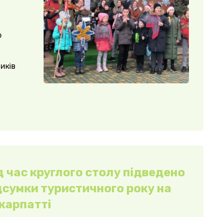
ю
иків
д час круглого столу підведено
дсумки туристичного року на
карпатті