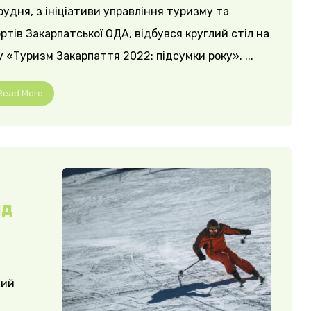
рудня, з ініціативи управління туризму та
ртів Закарпатської ОДА, відбувся круглий стіл на
 «Туризм Закарпаття 2022: підсумки року». ...
Read More
яд
ний