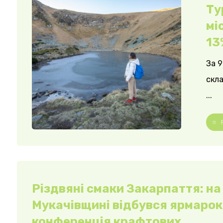
Ту
мі
13
За 9
скла
...
Різдвяні смаки Закарпаття: на
Мукачівщині відбувся ярмарок 
конференція крафтових