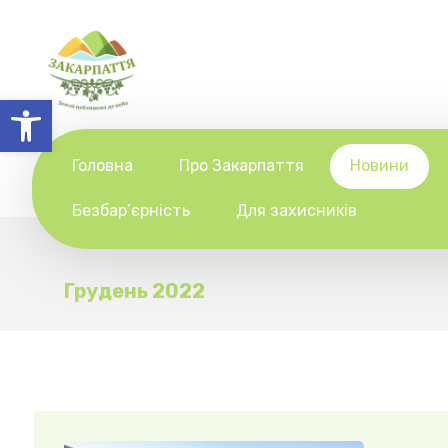
Відкрити Панель інструментів
Головна
Про Закарпаття
Новини
Безбар’єрність
Для захисників
Грудень 2022