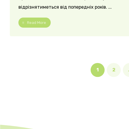
відрізнятиметься від попередніх років. ...
Read More
1
2