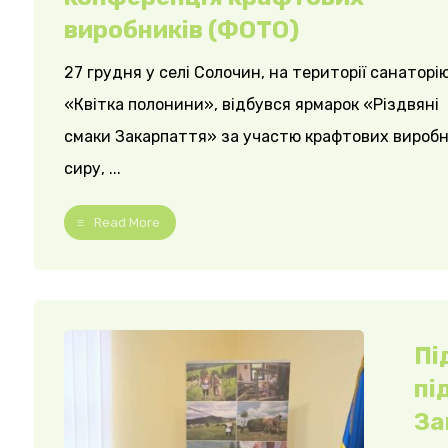
виробників (ФОТО)
27 грудня у селі Солочин, на території санаторі
«Квітка полонини», відбувся ярмарок «Різдвяні
смаки Закарпаття» за участю крафтових виробн
сиру, ...
Read More
Пі
пі
За