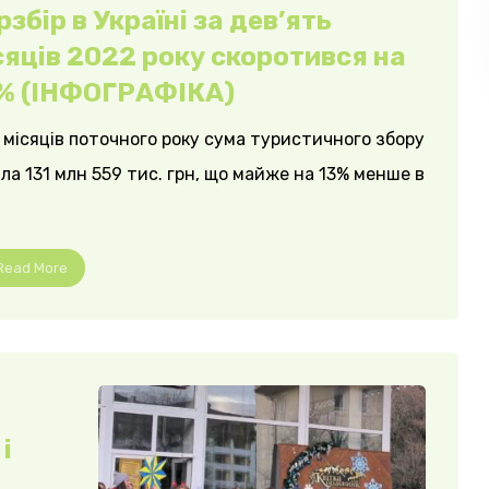
рзбір в Україні за дев’ять
сяців 2022 року скоротився на
% (ІНФОГРАФІКА)
 місяців поточного року сума туристичного збору
ла 131 млн 559 тис. грн, що майже на 13% менше в
Read More
і