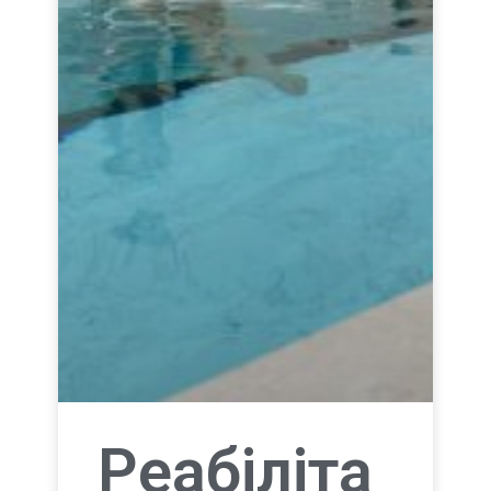
Реабіліта
ція
військови
х та