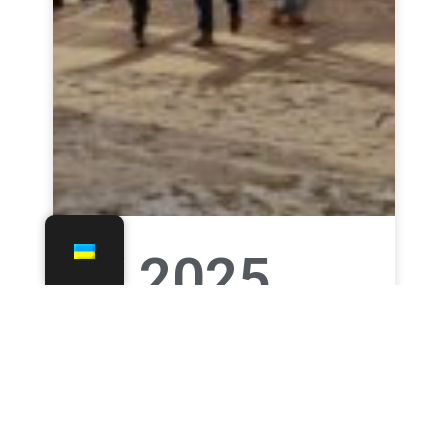
тя
відвідали
понад
660 тис.
туристів
ЧИТАТИ ДАЛІ »