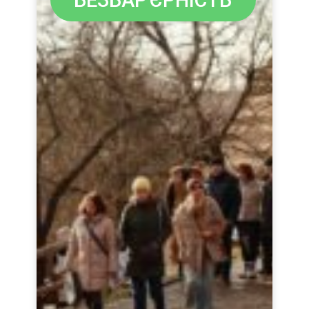
У 2025
році
найбільші
музеї
Закарпат