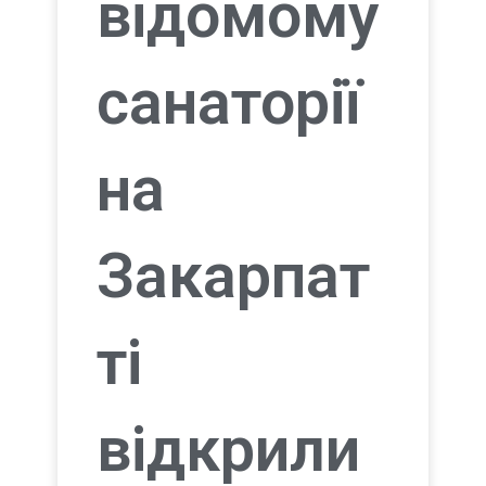
відкрили
медични
й центр
ЧИТАТИ ДАЛІ »
23/03/2026
БЕЗБАР'ЄРНІСТЬ