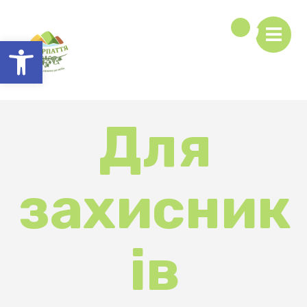
Відкрити Панель інструментів
Для
захисник
ів