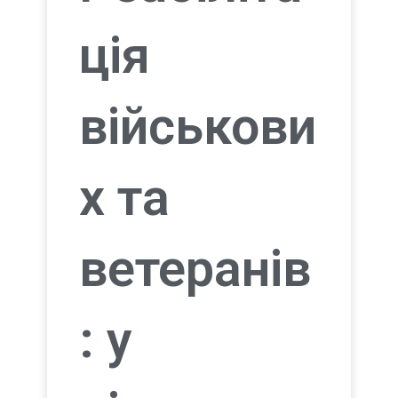
ветеранів
: у
відомому
санаторії
на
Закарпат
ті