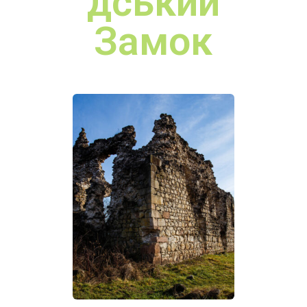
Чинадіїв
ський