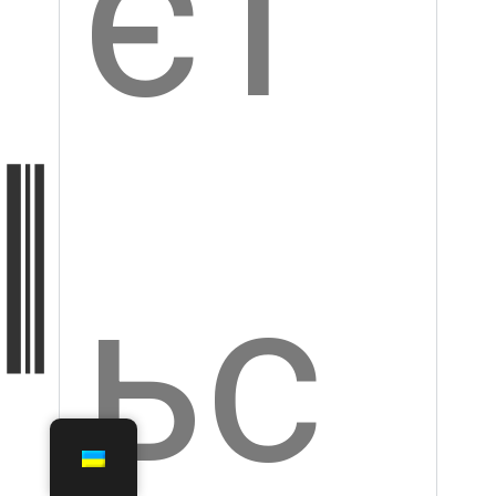
олі
тті