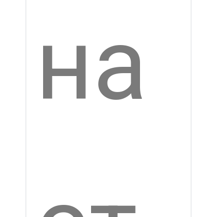
ХІІ
ст