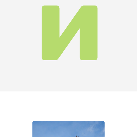
Невицьк
ий
Замок