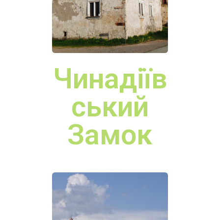
Замок
Боржав
ський