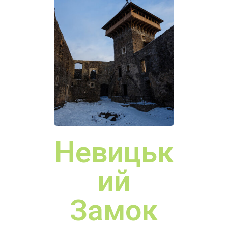
Ужгоро
дський
Замок