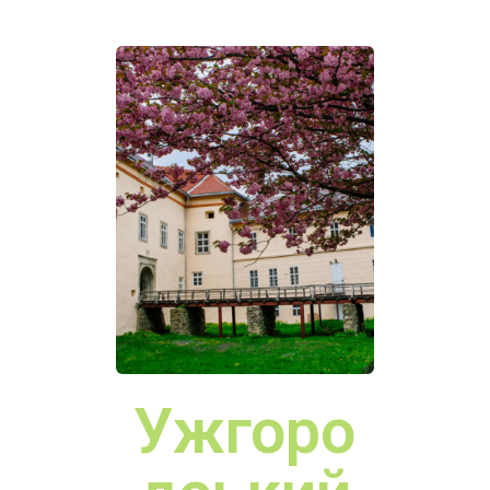
Середня
нський
Замок