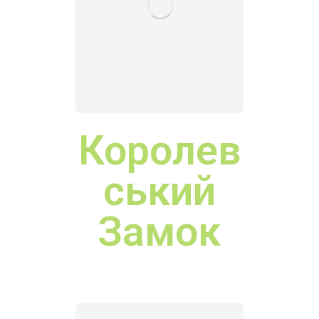
ький
Замок
Бронець