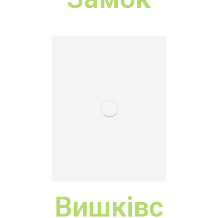
Іст
pause
орі