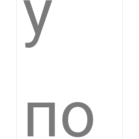
ле
ко