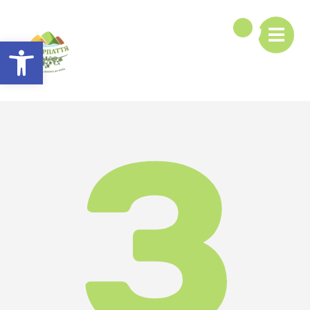
Відкрити Панель інструментів
З