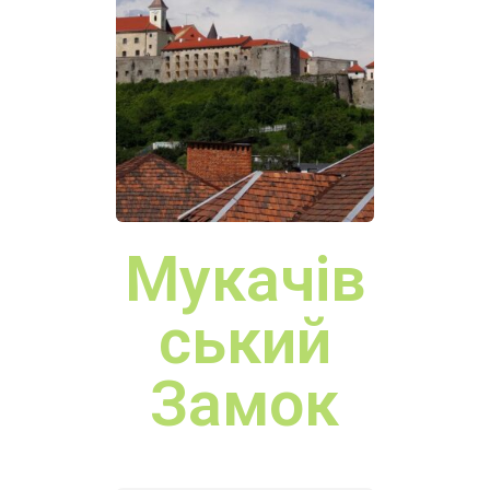
Замок
Квасівс
ький