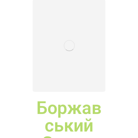
Замок
Виногра
дівськи