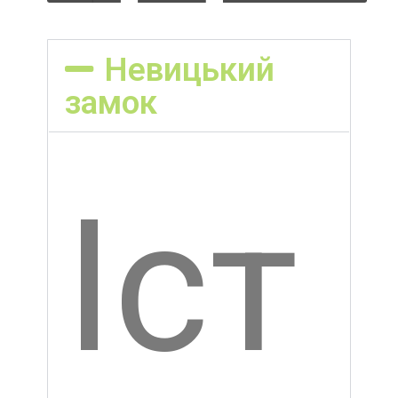
ць
ко