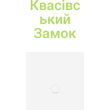
Замок
Хустськ