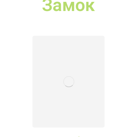
й Замок
Королев
ський