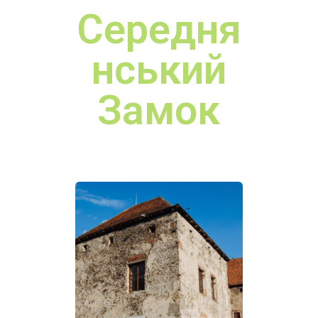
Замок
Мукачів
ський