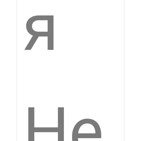
за
мк