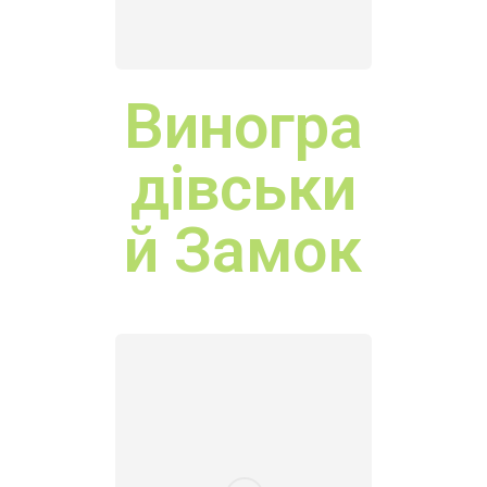
ий
Замок
Вишківс