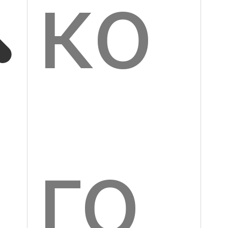
на
єт