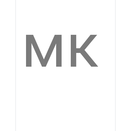
я в
да