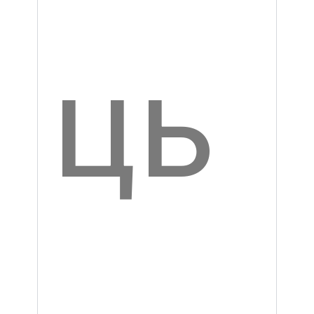
по
чи