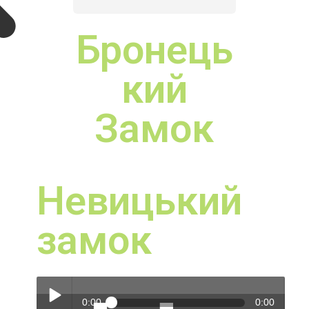
Не
ви