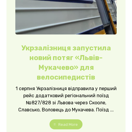
Укрзалізниця запустила
новий потяг «Львів-
Мукачево» для
велосипедистів
1 серпня Укрзалізниця відправила у перший
рейс додатковий регіональний поїзд
№827/828 зі Львова через Скооле,
Славсько, Воловець до Мукачева. Поїзд ...
Read More